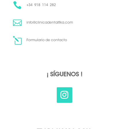

+34 918 114 282

info@clinicadentalfika.com
l
Formulario de contacto
¡ SÍGUENOS !